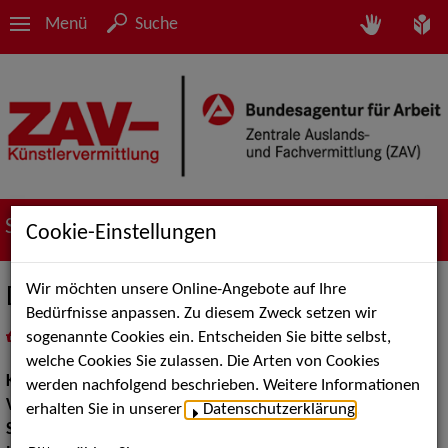
Menü
Suche
Suche nach Künstler*innen
Cookie-Einstellungen
Wir möchten unsere Online-Angebote auf Ihre
Duo Cantolegno
Bedürfnisse anpassen. Zu diesem Zweck setzen wir
sogenannte Cookies ein. Entscheiden Sie bitte selbst,
in
Meine Merkliste
legen
als PDF speichern
welche Cookies Sie zulassen. Die Arten von Cookies
Klassische und Historische Musik:
Klassik Pop
werden nachfolgend beschrieben. Weitere Informationen
Volksmusik Internationale Folklore:
Sonstige Folklore
erhalten Sie in unserer
Datenschutzerklärung
.
Stilistik:
Klassisch