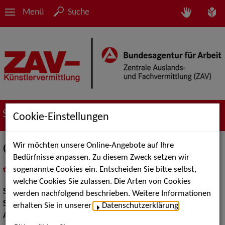
Menü
Suche
Suche nach Künstler*innen
Cookie-Einstellungen
Wir möchten unsere Online-Angebote auf Ihre
Christine Dumbsky
Bedürfnisse anpassen. Zu diesem Zweck setzen wir
sogenannte Cookies ein. Entscheiden Sie bitte selbst,
in
Meine Merkliste
legen
als PDF speichern
welche Cookies Sie zulassen. Die Arten von Cookies
Show:
Walk Acts Animation, Show Acts
werden nachfolgend beschrieben. Weitere Informationen
Show Acts:
Straßenshows / Outdoor
erhalten Sie in unserer
Datenschutzerklärung
.
Artistik:
Trends