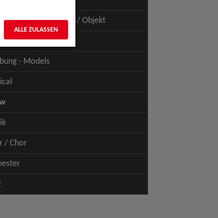
uspiel - Film / TV
uspiel - Figur / Puppe / Objekt
ALLE ZULASSEN
bung - Talents
bung - Models
ical
ow
ik
r / Chor
hester
z