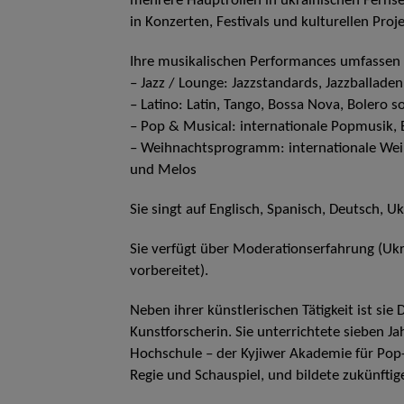
mehrere Hauptrollen in ukrainischen Fernseh
in Konzerten, Festivals und kulturellen Proj
Ihre musikalischen Performances umfassen
– Jazz / Lounge: Jazzstandards, Jazzballade
– Latino: Latin, Tango, Bossa Nova, Bolero 
– Pop & Musical: internationale Popmusik,
– Weihnachtsprogramm: internationale Weih
und Melos
Sie singt auf Englisch, Spanisch, Deutsch, Uk
Sie verfügt über Moderationserfahrung (Ukra
vorbereitet).
Neben ihrer künstlerischen Tätigkeit ist si
Kunstforscherin. Sie unterrichtete sieben Ja
Hochschule – der Kyjiwer Akademie für Pop
Regie und Schauspiel, und bildete zukünftig