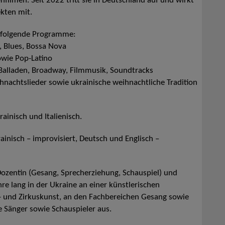
filmen. Seit 2022 tritt sie in Deutschland auf und wirkt
ekten mit.
 folgende Programme:
n, Blues, Bossa Nova
sowie Pop-Latino
 Balladen, Broadway, Filmmusik, Soundtracks
nachtslieder sowie ukrainische weihnachtliche Tradition
rainisch und Italienisch.
inisch – improvisiert, Deutsch und Englisch –
e Dozentin (Gesang, Sprecherziehung, Schauspiel) und
hre lang in der Ukraine an einer künstlerischen
- und Zirkuskunst, an den Fachbereichen Gesang sowie
e Sänger sowie Schauspieler aus.