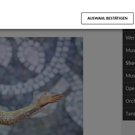
Scha
als PDF speichern
Scha
iche Interpreten
AUSWAHL BESTÄTIGEN
Wer
Wer
Mus
Sh
Mus
Ope
Orc
Tan