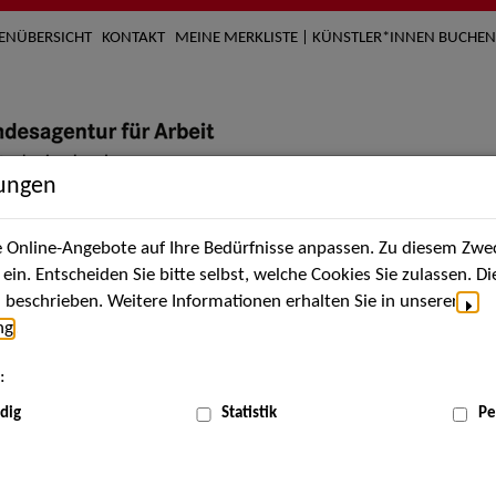
TENÜBERSICHT
KONTAKT
MEINE MERKLISTE | KÜNSTLER*INNEN BUCHEN
lungen
Online-Angebote auf Ihre Bedürfnisse anpassen. Zu diesem Zwec
nach Künstler*innen
Über uns
Aktuelles
Termi
in. Entscheiden Sie bitte selbst, welche Cookies Sie zulassen. D
beschrieben. Weitere Informationen erhalten Sie in unserer
ng
.
nnen
:
ME
dig
Statistik
Pe
Scha