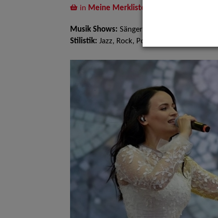
in
Meine Merkliste
legen
Musik Shows:
Sänger / Sängerin, Volkstüml
Stilistik:
Jazz, Rock, Pop