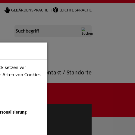
GEBÄRDENSPRACHE
LEICHTE SPRACHE
Suchbegriff
k setzen wir
ne
Portfolio
Kontakt / Standorte
ie Arten von Cookies
NÜ
rsonalisierung
uspiel - Bühne