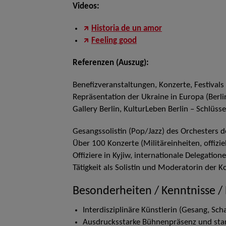
Videos:
Historia de un amor
Feeling good
Referenzen (Auszug):
Benefizveranstaltungen, Konzerte, Festiva
Repräsentation der Ukraine in Europa (Berlin:
Gallery Berlin, KulturLeben Berlin – Schlüssel
Gesangssolistin (Pop/Jazz) des Orchesters de
Über 100 Konzerte (Militäreinheiten, offizi
Offiziere in Kyjiw, internationale Delegatio
Tätigkeit als Solistin und Moderatorin der
Besonderheiten / Kenntnisse /
Interdisziplinäre Künstlerin (Gesang, Scha
Ausdrucksstarke Bühnenpräsenz und star