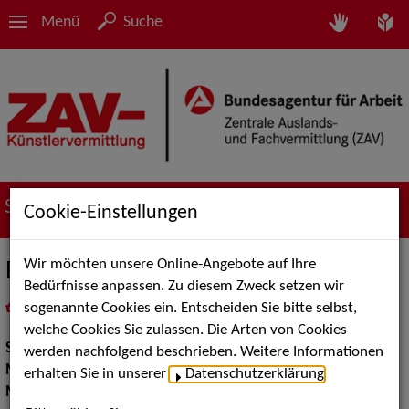
Menü
Suche
Suche nach Künstler*innen
Cookie-Einstellungen
Wir möchten unsere Online-Angebote auf Ihre
Ernst Dollwetzel
Bedürfnisse anpassen. Zu diesem Zweck setzen wir
sogenannte Cookies ein. Entscheiden Sie bitte selbst,
in
Meine Merkliste
legen
als PDF speichern
welche Cookies Sie zulassen. Die Arten von Cookies
Show:
Moderation, Musik Shows
werden nachfolgend beschrieben. Weitere Informationen
Moderation:
Moderator / Moderatorin
erhalten Sie in unserer
Datenschutzerklärung
.
Musik Shows:
Sänger / Sängerin