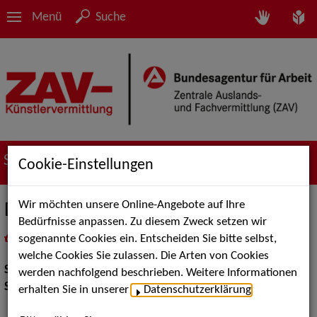
Menü
Suche
Suche nach Künstler*innen
Cookie-Einstellungen
Wir möchten unsere Online-Angebote auf Ihre
Dinnertheater
Bedürfnisse anpassen. Zu diesem Zweck setzen wir
sogenannte Cookies ein. Entscheiden Sie bitte selbst,
in
Meine Merkliste
legen
als PDF speichern
welche Cookies Sie zulassen. Die Arten von Cookies
Show:
Show Acts
werden nachfolgend beschrieben. Weitere Informationen
Show Acts:
Kabarett
erhalten Sie in unserer
Datenschutzerklärung
.