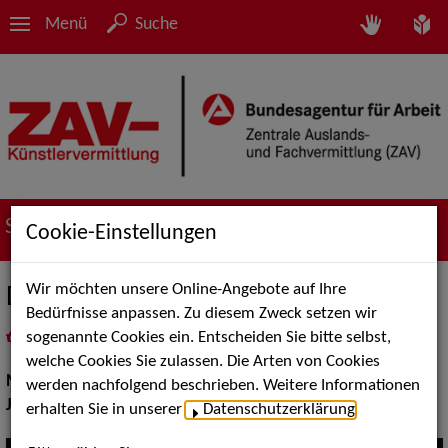
Menü
Suche
Suche nach Künstler*innen
Cookie-Einstellungen
Wir möchten unsere Online-Angebote auf Ihre
Die Tontauben
Bedürfnisse anpassen. Zu diesem Zweck setzen wir
sogenannte Cookies ein. Entscheiden Sie bitte selbst,
in
Meine Merkliste
legen
als PDF speichern
welche Cookies Sie zulassen. Die Arten von Cookies
Musik:
Jazz
werden nachfolgend beschrieben. Weitere Informationen
Jazz:
Standards und Swing
erhalten Sie in unserer
Datenschutzerklärung
.