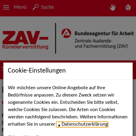
Menü
Suche
Suche nach Künstler*innen
Cookie-Einstellungen
Wir möchten unsere Online-Angebote auf Ihre
Die Kinder vom See
Bedürfnisse anpassen. Zu diesem Zweck setzen wir
sogenannte Cookies ein. Entscheiden Sie bitte selbst,
in
Meine Merkliste
legen
als PDF speichern
welche Cookies Sie zulassen. Die Arten von Cookies
Musik:
Pop, Rock & Tanzmusik
werden nachfolgend beschrieben. Weitere Informationen
Show:
Musik Shows
erhalten Sie in unserer
Datenschutzerklärung
.
Musik Shows:
Beatbox, A Cappella