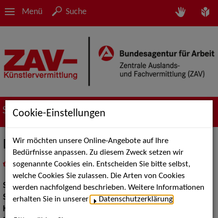
Menü
Suche
Suche nach Künstler*innen
Cookie-Einstellungen
Wir möchten unsere Online-Angebote auf Ihre
Der zauberhafte Weihnachtsmann
Bedürfnisse anpassen. Zu diesem Zweck setzen wir
sogenannte Cookies ein. Entscheiden Sie bitte selbst,
in
Meine Merkliste
legen
als PDF speichern
welche Cookies Sie zulassen. Die Arten von Cookies
Show:
Kinderunterhaltung, Walk Acts Animation
werden nachfolgend beschrieben. Weitere Informationen
Show Acts:
Zauberei
erhalten Sie in unserer
Datenschutzerklärung
.
Kinderunterhaltung:
Kindershows