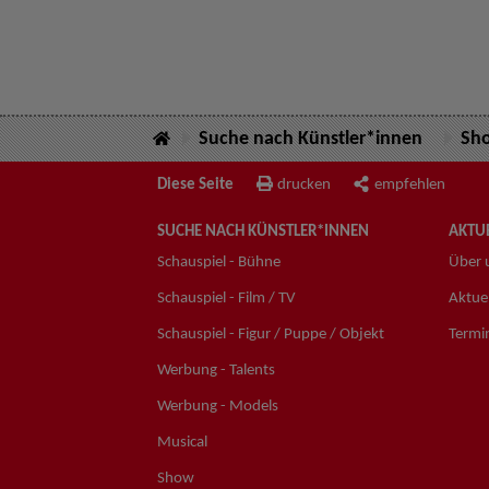
Suche nach Künstler*innen
Sh
Diese Seite
drucken
empfehlen
SUCHE NACH KÜNSTLER*INNEN
AKTUE
Schauspiel - Bühne
Über 
Schauspiel - Film / TV
Aktuel
Schauspiel - Figur / Puppe / Objekt
Termi
Werbung - Talents
Werbung - Models
Musical
Show