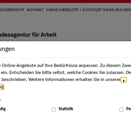
TENÜBERSICHT
KONTAKT
MEINE MERKLISTE | KÜNSTLER*INNEN BUCHEN
lungen
Online-Angebote auf Ihre Bedürfnisse anpassen. Zu diesem Zwec
nach Künstler*innen
Über uns
Aktuelles
Termi
in. Entscheiden Sie bitte selbst, welche Cookies Sie zulassen. D
beschrieben. Weitere Informationen erhalten Sie in unserer
ng
.
nnen
:
ME
dig
Statistik
Pe
Scha