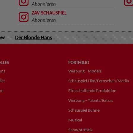
Abonnieren
ZAV SCHAUSPIEL
Abonnieren
ow
Der Blonde Hans
LLES
PORTFOLIO
uns
Werbung - Models
les
Schauspiel Film/Fernsehen/Media
ne
Filmschaffende Produktion
Werbung - Talents/Extras
Schauspiel Bühne
Musical
Show/Artistik