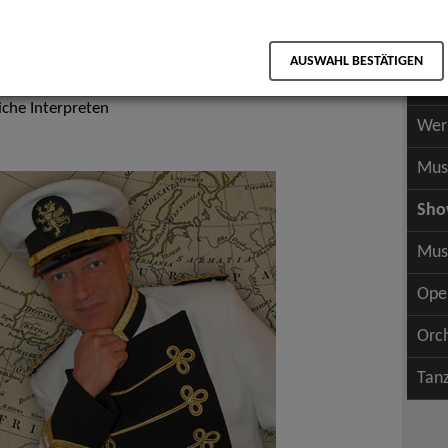
Scha
als PDF speichern
Scha
AUSWAHL BESTÄTIGEN
Wer
iche Interpreten
Wer
Mus
Sh
Mus
Ope
Orc
Tan