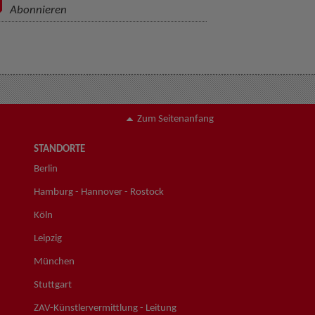
Abonnieren
Zum Seitenanfang
STANDORTE
Berlin
Hamburg - Hannover - Rostock
Köln
Leipzig
München
Stuttgart
ZAV-Künstlervermittlung - Leitung