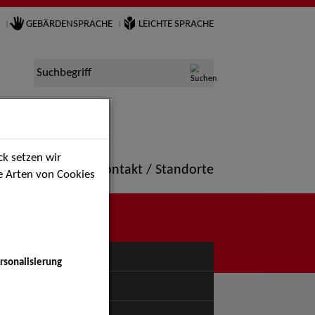
GEBÄRDENSPRACHE
LEICHTE SPRACHE
Suchbegriff
k setzen wir
ne
Portfolio
Kontakt / Standorte
ie Arten von Cookies
NÜ
rsonalisierung
uspiel - Bühne