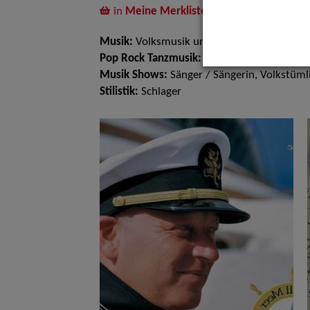
in
Meine Merkliste
legen
Musik:
Volksmusik und Intern. Folklore
Pop Rock Tanzmusik:
Alleinunterhalter
Musik Shows:
Sänger / Sängerin, Volkstüml
Stilistik:
Schlager