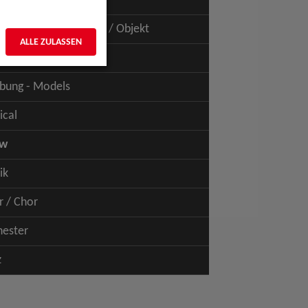
uspiel - Film / TV
uspiel - Figur / Puppe / Objekt
ALLE ZULASSEN
bung - Talents
bung - Models
ical
ow
ik
r / Chor
hester
z