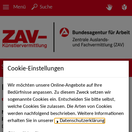
Menü
Suche
Suche nach Künstler*innen
Cookie-Einstellungen
Wir möchten unsere Online-Angebote auf Ihre
Dena Davies
Bedürfnisse anpassen. Zu diesem Zweck setzen wir
sogenannte Cookies ein. Entscheiden Sie bitte selbst,
in
Meine Merkliste
legen
als PDF speichern
welche Cookies Sie zulassen. Die Arten von Cookies
Musik:
Pop, Rock & Tanzmusik, DJs
werden nachfolgend beschrieben. Weitere Informationen
Pop Rock Tanzmusik:
Oldies, Balladen Songs, Rock, Soul,
erhalten Sie in unserer
Datenschutzerklärung
.
Deutscher Pop Rock Schlager, Rhythm & Blues, Top 40, House,