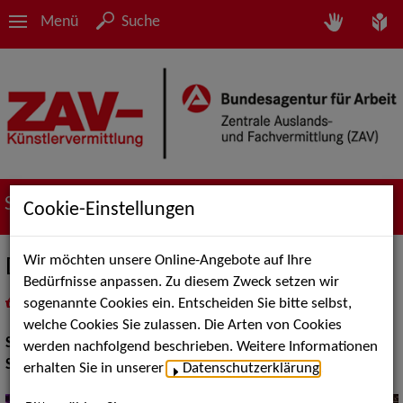
Menü
Suche
Suche nach Künstler*innen
Cookie-Einstellungen
Wir möchten unsere Online-Angebote auf Ihre
Das Feuervariete
Bedürfnisse anpassen. Zu diesem Zweck setzen wir
sogenannte Cookies ein. Entscheiden Sie bitte selbst,
in
Meine Merkliste
legen
als PDF speichern
welche Cookies Sie zulassen. Die Arten von Cookies
Show:
Show Acts
werden nachfolgend beschrieben. Weitere Informationen
Show Acts:
Feuer und Lichtshows
erhalten Sie in unserer
Datenschutzerklärung
.