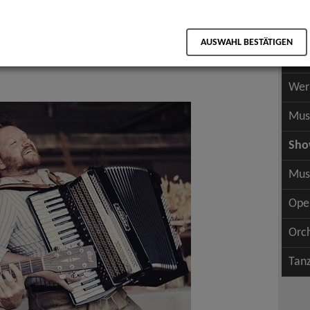
Scha
als PDF speichern
Scha
AUSWAHL BESTÄTIGEN
Wer
hlager, Rock, Ethno Pop
Wer
Mus
Sh
Mus
Ope
Orc
Tan