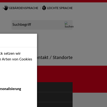
GEBÄRDENSPRACHE
LEICHTE SPRACHE
Suchbegriff
k setzen wir
ne
Portfolio
Kontakt / Standorte
ie Arten von Cookies
NÜ
rsonalisierung
uspiel - Bühne