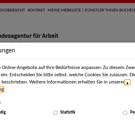
TENÜBERSICHT
KONTAKT
MEINE MERKLISTE | KÜNSTLER*INNEN BUCHEN
lungen
Online-Angebote auf Ihre Bedürfnisse anpassen. Zu diesem Zwec
nach Künstler*innen
Über uns
Aktuelles
Termi
in. Entscheiden Sie bitte selbst, welche Cookies Sie zulassen. D
beschrieben. Weitere Informationen erhalten Sie in unserer
ng
.
nnen
:
ME
dig
Statistik
Pe
Scha