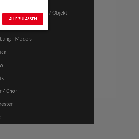
uspiel - Film / TV
uspiel - Figur / Puppe / Objekt
ALLE ZULASSEN
bung - Talents
bung - Models
ical
ow
ik
r / Chor
hester
z