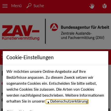
Menü
Suche
Suche nach Künstler*innen
Cookie-Einstellungen
Wir möchten unsere Online-Angebote auf Ihre
DJane Mela
Bedürfnisse anpassen. Zu diesem Zweck setzen wir
sogenannte Cookies ein. Entscheiden Sie bitte selbst,
in
Meine Merkliste
legen
als PDF speichern
welche Cookies Sie zulassen. Die Arten von Cookies
Musik:
DJs
werden nachfolgend beschrieben. Weitere Informationen
Pop Rock Tanzmusik:
House, Top 40, Reggae
erhalten Sie in unserer
Datenschutzerklärung
.