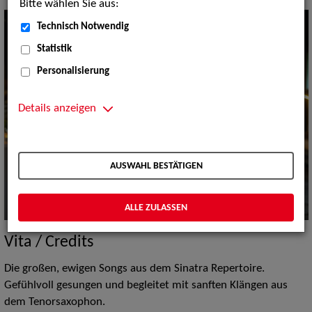
Bitte wählen Sie aus:
Technisch Notwendig
Statistik
Personalisierung
Details anzeigen
AUSWAHL BESTÄTIGEN
ALLE ZULASSEN
Vita / Credits
Die großen, ewigen Songs aus dem Sinatra Repertoire.
Gefühlvoll gesungen und begleitet mit sanften Klängen aus
dem Tenorsaxophon.