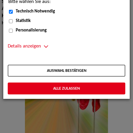
Bitte wählen Sie aus:
Show Acts:
Clowns
Artistik:
Jonglage
Technisch Notwendig
Kinderunterhaltung:
Clowns, Luftballonmodellage,
Statistik
Kindershows
Personalisierung
Details anzeigen
AUSWAHL BESTÄTIGEN
ALLE ZULASSEN