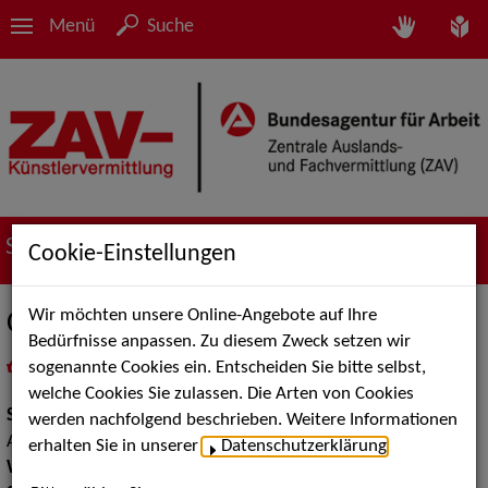
Menü
Suche
Suche nach Künstler*innen
Cookie-Einstellungen
Wir möchten unsere Online-Angebote auf Ihre
Clown Dimi
Bedürfnisse anpassen. Zu diesem Zweck setzen wir
sogenannte Cookies ein. Entscheiden Sie bitte selbst,
in
Meine Merkliste
legen
als PDF speichern
welche Cookies Sie zulassen. Die Arten von Cookies
Show:
Kinderunterhaltung, Show Acts, Walk Acts Animation,
werden nachfolgend beschrieben. Weitere Informationen
Artistik
erhalten Sie in unserer
Datenschutzerklärung
.
Walk Acts Animation:
Luftballonmodellage