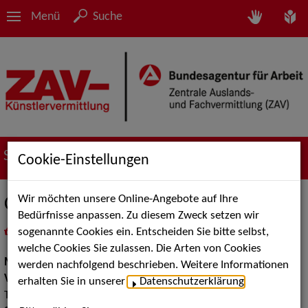
Menü
Suche
Suche nach Künstler*innen
Cookie-Einstellungen
Wir möchten unsere Online-Angebote auf Ihre
Claudia Himmel
Bedürfnisse anpassen. Zu diesem Zweck setzen wir
sogenannte Cookies ein. Entscheiden Sie bitte selbst,
in
Meine Merkliste
legen
als PDF speichern
welche Cookies Sie zulassen. Die Arten von Cookies
Musik:
Volksmusik und Intern. Folklore
werden nachfolgend beschrieben. Weitere Informationen
Volksmusik Internationale Folklore:
Berlin in Alt Berliner
erhalten Sie in unserer
Datenschutzerklärung
.
Trachten