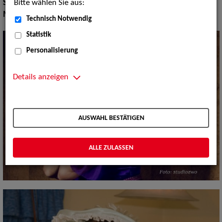
Bitte wählen Sie aus:
Show:
Musik Shows
Musik Shows:
Volkstümliche Interpreten, Sänger / Sängerin
Technisch Notwendig
Statistik
Personalisierung
Details anzeigen
AUSWAHL BESTÄTIGEN
ALLE ZULASSEN