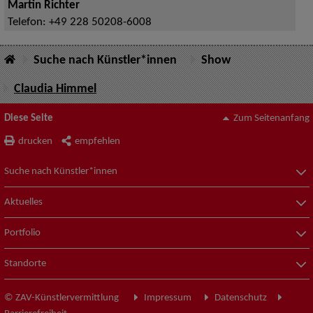
Martin Richter
Telefon:
+49 228 50208-6008
Suche nach Künstler*innen
Show
Claudia Himmel
Diese Seite
Zum Seitenanfang
drucken
empfehlen
Suche nach Künstler*innen
Aktuelles
Portfolio
Standorte
© ZAV-Künstlervermittlung
Impressum
Datenschutz