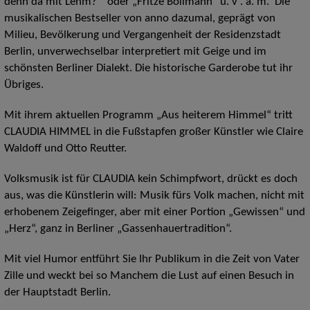
denn da mit Lehm?“ oder „Fritze Bollmann“ u. v . a. m. Die
musikalischen Bestseller von anno dazumal, geprägt von
Milieu, Bevölkerung und Vergangenheit der Residenzstadt
Berlin, unverwechselbar interpretiert mit Geige und im
schönsten Berliner Dialekt. Die historische Garderobe tut ihr
Übriges.
Mit ihrem aktuellen Programm „Aus heiterem Himmel“ tritt
CLAUDIA HIMMEL in die Fußstapfen großer Künstler wie Claire
Waldoff und Otto Reutter.
Volksmusik ist für CLAUDIA kein Schimpfwort, drückt es doch
aus, was die Künstlerin will: Musik fürs Volk machen, nicht mit
erhobenem Zeigefinger, aber mit einer Portion „Gewissen“ und
„Herz“, ganz in Berliner „Gassenhauertradition“.
Mit viel Humor entführt Sie Ihr Publikum in die Zeit von Vater
Zille und weckt bei so Manchem die Lust auf einen Besuch in
der Hauptstadt Berlin.