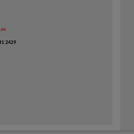
.de
941 2429