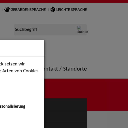
GEBÄRDENSPRACHE
LEICHTE SPRACHE
Suchbegriff
k setzen wir
ne
Portfolio
Kontakt / Standorte
ie Arten von Cookies
NÜ
rsonalisierung
uspiel - Bühne