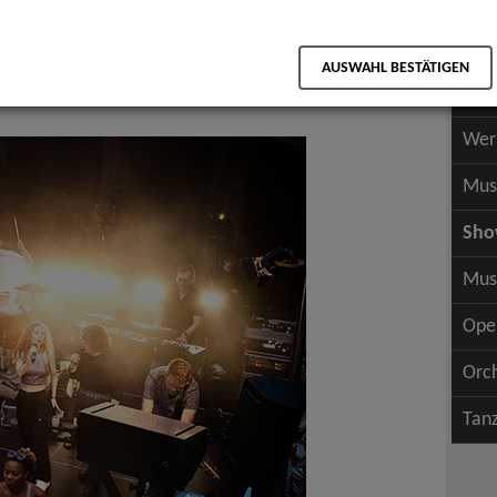
Scha
als PDF speichern
Scha
AUSWAHL BESTÄTIGEN
Wer
Wer
Mus
Sh
Mus
Ope
Orc
Tan