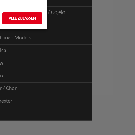
uspiel - Film / TV
uspiel - Figur / Puppe / Objekt
ALLE ZULASSEN
bung - Talents
bung - Models
ical
ow
ik
r / Chor
hester
z