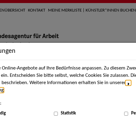
TENÜBERSICHT
KONTAKT
MEINE MERKLISTE | KÜNSTLER*INNEN BUCHEN
lungen
Online-Angebote auf Ihre Bedürfnisse anpassen. Zu diesem Zwec
nach Künstler*innen
Über uns
Aktuelles
Termi
in. Entscheiden Sie bitte selbst, welche Cookies Sie zulassen. D
beschrieben. Weitere Informationen erhalten Sie in unserer
ng
.
nnen
:
ME
dig
Statistik
Pe
Scha