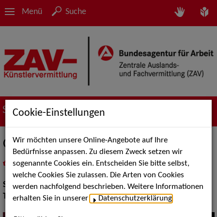
Menü
Suche
Suche nach Künstler*innen
Cookie-Einstellungen
Wir möchten unsere Online-Angebote auf Ihre
Chris Cross
Bedürfnisse anpassen. Zu diesem Zweck setzen wir
sogenannte Cookies ein. Entscheiden Sie bitte selbst,
in
Meine Merkliste
legen
als PDF speichern
welche Cookies Sie zulassen. Die Arten von Cookies
Show Acts:
Tanz
werden nachfolgend beschrieben. Weitere Informationen
Tanz:
Break-Dance, Hip Hop
erhalten Sie in unserer
Datenschutzerklärung
.