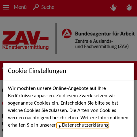
Menü
Suche
Suche nach Künstler*innen
Cookie-Einstellungen
Wir möchten unsere Online-Angebote auf Ihre
Charly Gitanos
Bedürfnisse anpassen. Zu diesem Zweck setzen wir
sogenannte Cookies ein. Entscheiden Sie bitte selbst,
in
Meine Merkliste
legen
als PDF speichern
welche Cookies Sie zulassen. Die Arten von Cookies
Musik:
Volksmusik und Intern. Folklore
werden nachfolgend beschrieben. Weitere Informationen
Pop Rock Tanzmusik:
Latin Tanzbands
erhalten Sie in unserer
Datenschutzerklärung
.
Volksmusik Internationale Folklore:
Spanien