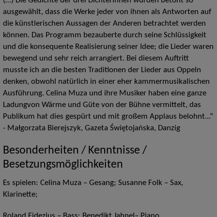
(…) Die Gedichte der drei Dichterinnen wurden betont so
ausgewählt, dass die Werke jeder von ihnen als Antworten auf
die künstlerischen Aussagen der Anderen betrachtet werden
können. Das Programm bezauberte durch seine Schlüssigkeit
und die konsequente Realisierung seiner Idee; die Lieder waren
bewegend und sehr reich arrangiert. Bei diesem Auftritt
musste ich an die besten Traditionen der Lieder aus Oppeln
denken, obwohl natürlich in einer eher kammermusikalischen
Ausführung. Celina Muza und ihre Musiker haben eine ganze
Ladungvon Wärme und Güte von der Bühne vermittelt, das
Publikum hat dies gespürt und mit großem Applaus belohnt...“
- Małgorzata Bierejszyk, Gazeta Świętojańska, Danzig
Besonderheiten / Kenntnisse /
Besetzungsmöglichkeiten
Es spielen: Celina Muza – Gesang; Susanne Folk – Sax,
Klarinette;
Roland Fidezius – Bass; Benedikt Jahnel– Piano