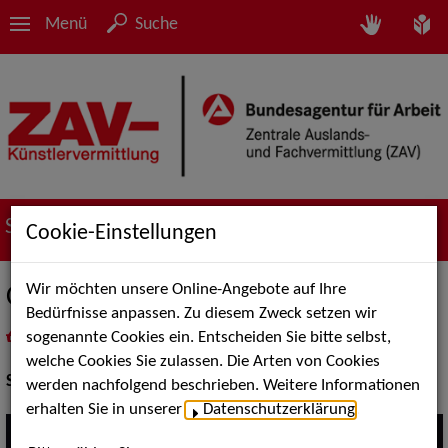
Menü
Suche
Suche nach Künstler*innen
Cookie-Einstellungen
Wir möchten unsere Online-Angebote auf Ihre
Celina Muza & Susanne Folk Trio
Bedürfnisse anpassen. Zu diesem Zweck setzen wir
sogenannte Cookies ein. Entscheiden Sie bitte selbst,
in
Meine Merkliste
legen
als PDF speichern
welche Cookies Sie zulassen. Die Arten von Cookies
Show:
Musik Shows
werden nachfolgend beschrieben. Weitere Informationen
erhalten Sie in unserer
Datenschutzerklärung
.