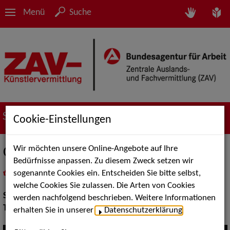
Menü
Suche
Suche nach Künstler*innen
Cookie-Einstellungen
Wir möchten unsere Online-Angebote auf Ihre
Carlos Aller und Cecilia Bartolino
Bedürfnisse anpassen. Zu diesem Zweck setzen wir
sogenannte Cookies ein. Entscheiden Sie bitte selbst,
in
Meine Merkliste
legen
als PDF speichern
welche Cookies Sie zulassen. Die Arten von Cookies
Show Acts:
Tanz
werden nachfolgend beschrieben. Weitere Informationen
Tanz:
Street Dance
erhalten Sie in unserer
Datenschutzerklärung
.