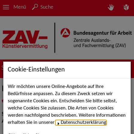
Menü
Suche
Suche nach Künstler*innen
Cookie-Einstellungen
Wir möchten unsere Online-Angebote auf Ihre
Lena Bücheler
Bedürfnisse anpassen. Zu diesem Zweck setzen wir
sogenannte Cookies ein. Entscheiden Sie bitte selbst,
in
Meine Merkliste
legen
als PDF speichern
welche Cookies Sie zulassen. Die Arten von Cookies
Show:
Artistik, Show Acts
werden nachfolgend beschrieben. Weitere Informationen
Artistik:
Kraftakrobatik / Equilibristik
erhalten Sie in unserer
Datenschutzerklärung
.