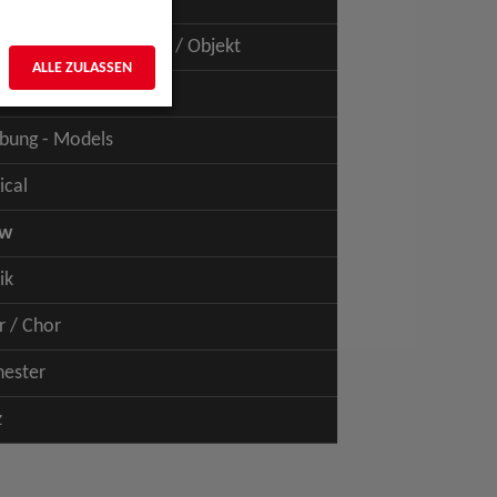
uspiel - Film / TV
uspiel - Figur / Puppe / Objekt
ALLE ZULASSEN
bung - Talents
bung - Models
ical
ow
ik
r / Chor
hester
z