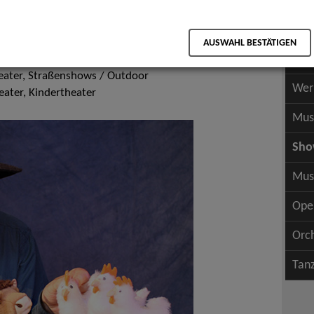
Scha
als PDF speichern
Scha
nderunterhaltung
AUSWAHL BESTÄTIGEN
Wer
ater, Straßenshows / Outdoor
Wer
ater, Kindertheater
Mus
Sh
Mus
Ope
Orc
Tan