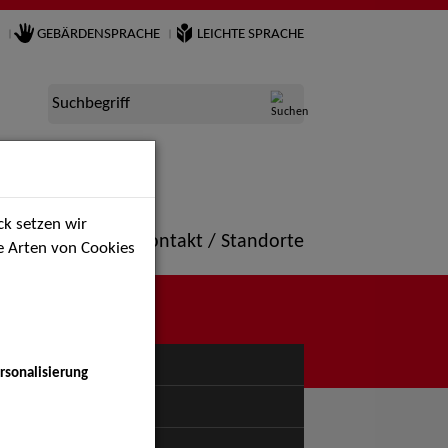
GEBÄRDENSPRACHE
LEICHTE SPRACHE
Suchbegriff
k setzen wir
ne
Portfolio
Kontakt / Standorte
ie Arten von Cookies
NÜ
rsonalisierung
uspiel - Bühne