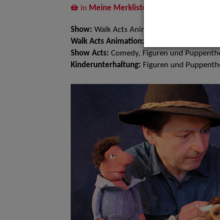
in
Meine Merkliste
legen
Show:
Walk Acts Animation, Show Acts, Ki
Walk Acts Animation:
Walk Acts
Show Acts:
Comedy, Figuren und Puppenthe
Kinderunterhaltung:
Figuren und Puppenthe