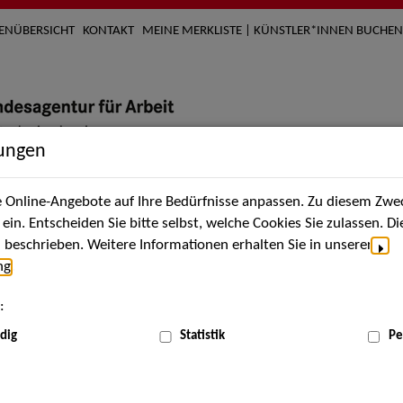
TENÜBERSICHT
KONTAKT
MEINE MERKLISTE | KÜNSTLER*INNEN BUCHEN
lungen
Online-Angebote auf Ihre Bedürfnisse anpassen. Zu diesem Zwec
nach Künstler*innen
Über uns
Aktuelles
Termi
in. Entscheiden Sie bitte selbst, welche Cookies Sie zulassen. D
beschrieben. Weitere Informationen erhalten Sie in unserer
ng
.
nnen
:
ME
dig
Statistik
Pe
Scha