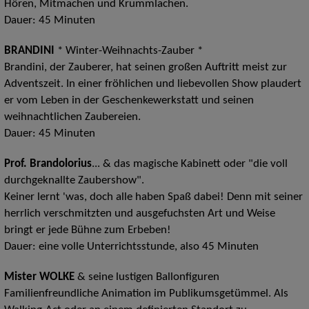
Hören, Mitmachen und Krummlachen.
Dauer: 45 Minute
n
BRANDINI
*
Winter-Weihnachts-Zauber
*
Brandini, der Zauberer, hat seinen großen Auftritt meist zur
Adventszeit.
In einer fröhlichen und liebevollen Show plaudert
er vom Leben in der Geschenkewerkstatt und seinen
weihnachtlichen Zaubereien.
Dauer: 45 Minute
n
Prof. Brandolorius
... & das magische Kabinett
oder "die voll
durchgeknallte Zaubershow".
Keiner lernt 'was, doch alle haben Spaß dabei!
Denn mit seiner
herrlich verschmitzten und ausgefuchsten Art und Weise
bringt er jede Bühne zum Erbeben!
Dauer:
eine volle Unterrichtsstunde, also 45 Minuten
Mister WOLKE
& seine lustigen Ballonfiguren
Familienfreundliche Animation im Publikumsgetümmel.
Als