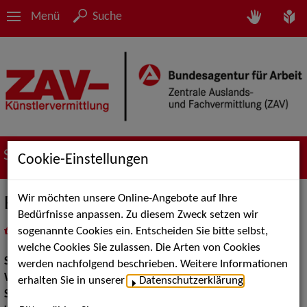
Menü
Suche
Suche nach Künstler*innen
Cookie-Einstellungen
Wir möchten unsere Online-Angebote auf Ihre
Brandolino, der Zauberclown
Bedürfnisse anpassen. Zu diesem Zweck setzen wir
sogenannte Cookies ein. Entscheiden Sie bitte selbst,
in
Meine Merkliste
legen
als PDF speichern
welche Cookies Sie zulassen. Die Arten von Cookies
Show:
Kinderunterhaltung
werden nachfolgend beschrieben. Weitere Informationen
Walk Acts Animation:
Walk Acts
erhalten Sie in unserer
Datenschutzerklärung
.
Show Acts:
Zauberei