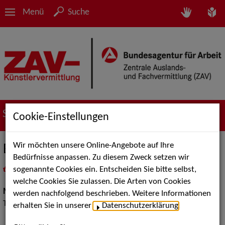
Menü
Suche
Suche nach Künstler*innen
Cookie-Einstellungen
Wir möchten unsere Online-Angebote auf Ihre
Bozen Brass
Bedürfnisse anpassen. Zu diesem Zweck setzen wir
sogenannte Cookies ein. Entscheiden Sie bitte selbst,
in
Meine Merkliste
legen
als PDF speichern
welche Cookies Sie zulassen. Die Arten von Cookies
Musik:
Jazz, Klassische und Historische Musik, Pop, Rock &
werden nachfolgend beschrieben. Weitere Informationen
Tanzmusik, Volksmusik und Intern. Folklore
erhalten Sie in unserer
Datenschutzerklärung
.