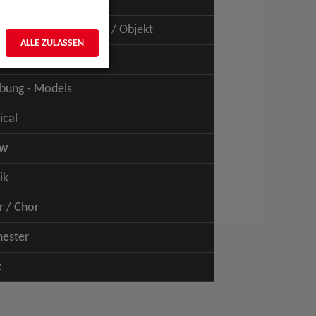
uspiel - Film / TV
uspiel - Figur / Puppe / Objekt
ALLE ZULASSEN
bung - Talents
bung - Models
ical
ow
ik
r / Chor
hester
z