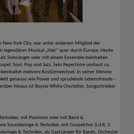
n New York City, war unter anderem Mitglied der
m legendären Musical „Hair" quer durch Europa. Heute
te als Solosänger oder mit einem Ensemble beinhalten
spel, Soul, Pop und Jazz. Sein Repertoire umfasst ca.
w beinhaltet mehrere Kostümwechsel. In seiner Stimme
chkeit genauso wie Power und sprudelnde Lebensfreude –
arüber hinaus ist Boysie White Chorleiter, Songschreiber
Techniker, mit Pianisten oder mit Band &
e Soundanlage & Techniker, mit Gospelchor (i.d.R. 3
anlage & Techniker, als Gastsänger für Bands, Orchester