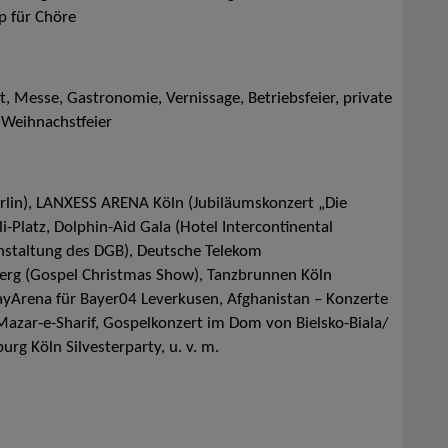
p für Chöre
, Messe, Gastronomie, Vernissage, Betriebsfeier, private
 Weihnachstfeier
erlin), LANXESS ARENA Köln (Jubiläumskonzert „Die
-Platz, Dolphin-Aid Gala (Hotel Intercontinental
anstaltung des DGB), Deutsche Telekom
berg (Gospel Christmas Show), Tanzbrunnen Köln
ayArena für Bayer04 Leverkusen, Afghanistan – Konzerte
azar-e-Sharif, Gospelkonzert im Dom von Bielsko-Biala/
g Köln Silvesterparty, u. v. m.