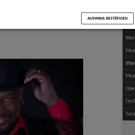
Scha
als PDF speichern
Scha
AUSWAHL BESTÄTIGEN
Wer
 Funk, Oldies, Rhythm & Blues, Top 40
Wer
Mus
Sh
Mus
Ope
Orc
Tan