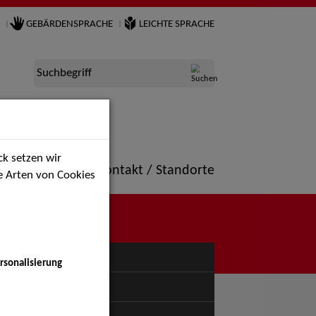
GEBÄRDENSPRACHE
LEICHTE SPRACHE
Suchbegriff
k setzen wir
ne
Portfolio
Kontakt / Standorte
ie Arten von Cookies
NÜ
rsonalisierung
uspiel - Bühne