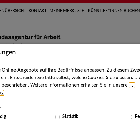
TENÜBERSICHT
KONTAKT
MEINE MERKLISTE | KÜNSTLER*INNEN BUCHEN
lungen
Online-Angebote auf Ihre Bedürfnisse anpassen. Zu diesem Zwec
nach Künstler*innen
Über uns
Aktuelles
Termi
in. Entscheiden Sie bitte selbst, welche Cookies Sie zulassen. D
beschrieben. Weitere Informationen erhalten Sie in unserer
ng
.
nnen
:
ME
dig
Statistik
Pe
Scha