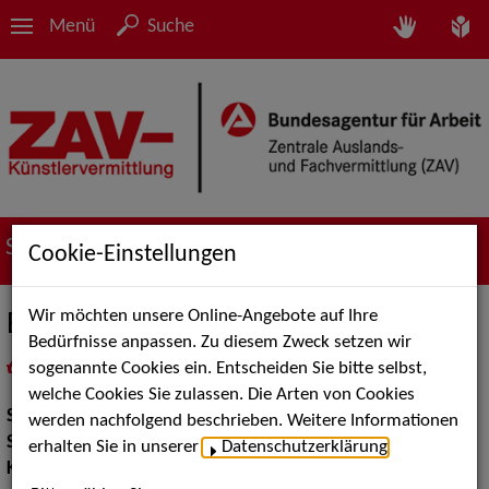
Menü
Suche
Suche nach Künstler*innen
Cookie-Einstellungen
Wir möchten unsere Online-Angebote auf Ihre
Bimslechner Zauberdynastie
Bedürfnisse anpassen. Zu diesem Zweck setzen wir
sogenannte Cookies ein. Entscheiden Sie bitte selbst,
in
Meine Merkliste
legen
als PDF speichern
welche Cookies Sie zulassen. Die Arten von Cookies
Show:
Show Acts, Kinderunterhaltung
werden nachfolgend beschrieben. Weitere Informationen
Show Acts:
Zauberei
erhalten Sie in unserer
Datenschutzerklärung
.
Kinderunterhaltung:
Kindershows