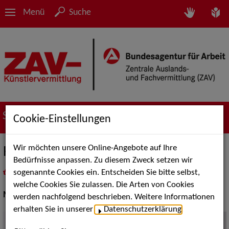
Menü
Suche
Suche nach Künstler*innen
Cookie-Einstellungen
Wir möchten unsere Online-Angebote auf Ihre
Hans-Jürgen Beyer
Bedürfnisse anpassen. Zu diesem Zweck setzen wir
sogenannte Cookies ein. Entscheiden Sie bitte selbst,
in
Meine Merkliste
legen
als PDF speichern
welche Cookies Sie zulassen. Die Arten von Cookies
Musik Shows:
Sänger / Sängerin
werden nachfolgend beschrieben. Weitere Informationen
erhalten Sie in unserer
Datenschutzerklärung
.