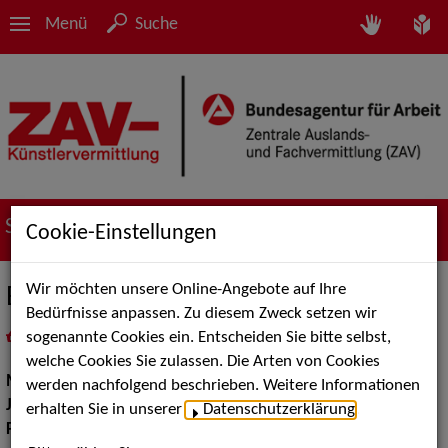
Menü
Suche
Suche nach Künstler*innen
Cookie-Einstellungen
Wir möchten unsere Online-Angebote auf Ihre
Berti Kiolbassa
Bedürfnisse anpassen. Zu diesem Zweck setzen wir
sogenannte Cookies ein. Entscheiden Sie bitte selbst,
in
Meine Merkliste
legen
als PDF speichern
welche Cookies Sie zulassen. Die Arten von Cookies
Musik:
Jazz, Pop, Rock & Tanzmusik
werden nachfolgend beschrieben. Weitere Informationen
Jazz:
Standards und Swing
erhalten Sie in unserer
Datenschutzerklärung
.
Pop Rock Tanzmusik:
Big Bands Tanzmusik