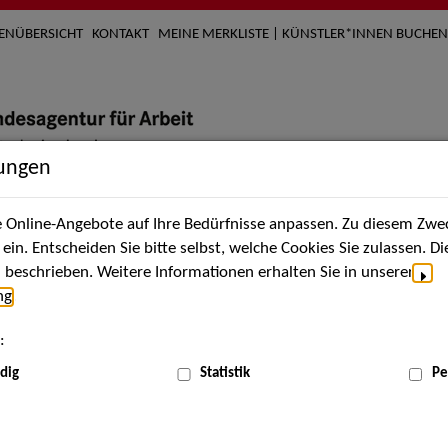
TENÜBERSICHT
KONTAKT
MEINE MERKLISTE | KÜNSTLER*INNEN BUCHEN
lungen
Online-Angebote auf Ihre Bedürfnisse anpassen. Zu diesem Zwec
nach Künstler*innen
Über uns
Aktuelles
Termi
in. Entscheiden Sie bitte selbst, welche Cookies Sie zulassen. D
beschrieben. Weitere Informationen erhalten Sie in unserer
ng
.
nnen
:
ME
dig
Statistik
Pe
Scha