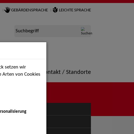
GEBÄRDENSPRACHE
LEICHTE SPRACHE
Suchbegriff
k setzen wir
ne
Portfolio
Kontakt / Standorte
ie Arten von Cookies
NÜ
rsonalisierung
uspiel - Bühne