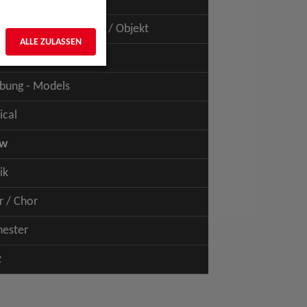
uspiel - Film / TV
uspiel - Figur / Puppe / Objekt
ALLE ZULASSEN
bung - Talents
bung - Models
ical
ow
ik
r / Chor
hester
z