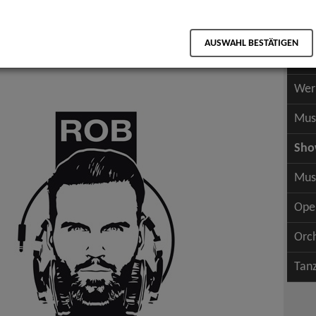
Scha
als PDF speichern
Scha
AUSWAHL BESTÄTIGEN
Wer
Wer
Mus
Sh
Mus
Ope
Orc
Tan