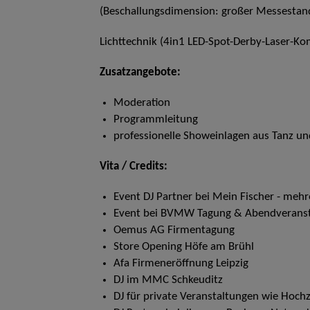
(Beschallungsdimension: großer Messestand,
Lichttechnik (4in1 LED-Spot-Derby-Laser-K
Zusatzangebote:
Moderation
Programmleitung
professionelle Showeinlagen aus Tanz un
Vita / Credits:
Event DJ Partner bei Mein Fischer - mehr
Event bei BVMW Tagung & Abendveranst
Oemus AG Firmentagung
Store Opening Höfe am Brühl
Afa Firmeneröffnung Leipzig
DJ im MMC Schkeuditz
DJ für private Veranstaltungen wie Hochze