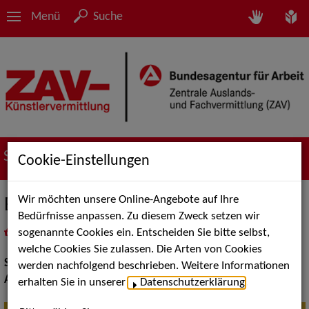
Menü
Suche
Suche nach Künstler*innen
Cookie-Einstellungen
Wir möchten unsere Online-Angebote auf Ihre
Benno & Max
Bedürfnisse anpassen. Zu diesem Zweck setzen wir
sogenannte Cookies ein. Entscheiden Sie bitte selbst,
in
Meine Merkliste
legen
als PDF speichern
welche Cookies Sie zulassen. Die Arten von Cookies
Show:
Artistik, Moderation, Show Acts
werden nachfolgend beschrieben. Weitere Informationen
Artistik:
Jonglage, Trends, Varieté
erhalten Sie in unserer
Datenschutzerklärung
.