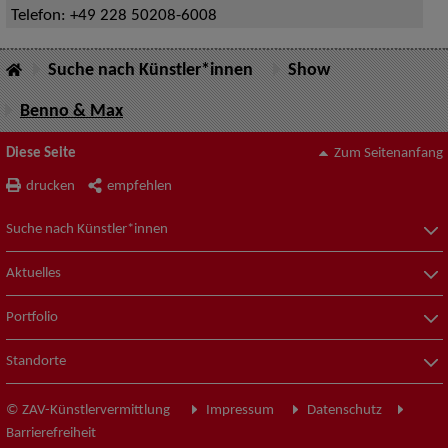
Telefon:
+49 228 50208-6008
Suche nach Künstler*innen
Show
Benno & Max
Diese Seite
Zum Seitenanfang
drucken
empfehlen
Suche nach Künstler*innen
Aktuelles
Portfolio
Standorte
© ZAV-Künstlervermittlung
Impressum
Datenschutz
Barrierefreiheit