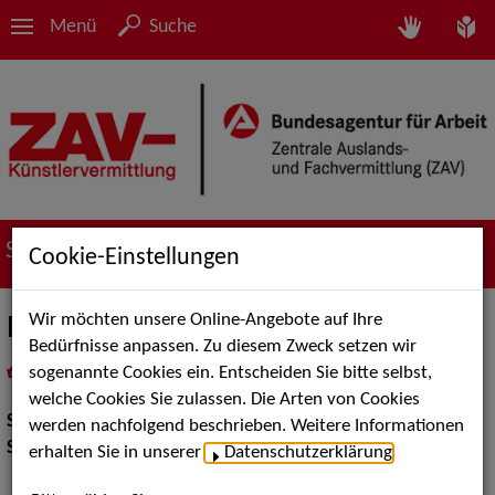
Menü
Suche
Suche nach Künstler*innen
Cookie-Einstellungen
Wir möchten unsere Online-Angebote auf Ihre
Regine Behlert
Bedürfnisse anpassen. Zu diesem Zweck setzen wir
sogenannte Cookies ein. Entscheiden Sie bitte selbst,
in
Meine Merkliste
legen
als PDF speichern
welche Cookies Sie zulassen. Die Arten von Cookies
Show:
Kinderunterhaltung
werden nachfolgend beschrieben. Weitere Informationen
Show Acts:
Feuer und Lichtshows
erhalten Sie in unserer
Datenschutzerklärung
.