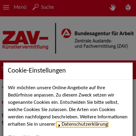
Menü
Suche
Suche nach Künstler*innen
Cookie-Einstellungen
Wir möchten unsere Online-Angebote auf Ihre
Tim Becker
Bedürfnisse anpassen. Zu diesem Zweck setzen wir
sogenannte Cookies ein. Entscheiden Sie bitte selbst,
in
Meine Merkliste
legen
als PDF speichern
welche Cookies Sie zulassen. Die Arten von Cookies
Show:
Karneval
werden nachfolgend beschrieben. Weitere Informationen
Show Acts:
Figuren und Puppentheater, Bauchredner, Comedy
erhalten Sie in unserer
Datenschutzerklärung
.