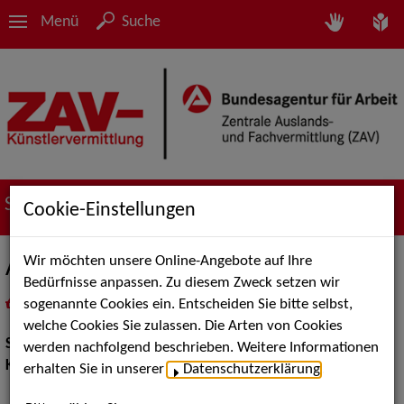
Menü
Suche
Suche nach Künstler*innen
Cookie-Einstellungen
Wir möchten unsere Online-Angebote auf Ihre
Andrea Bayerlein
Bedürfnisse anpassen. Zu diesem Zweck setzen wir
sogenannte Cookies ein. Entscheiden Sie bitte selbst,
in
Meine Merkliste
legen
als PDF speichern
welche Cookies Sie zulassen. Die Arten von Cookies
Show:
Kinderunterhaltung
werden nachfolgend beschrieben. Weitere Informationen
Kinderunterhaltung:
Kinderschminken
erhalten Sie in unserer
Datenschutzerklärung
.