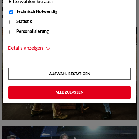
Bitte wählen Sie aus:
Show Acts:
Comedy, Parodie, Visuelle Comedy
Musik Shows:
Folklore, Musik-Comedy, Volkstümliche
Technisch Notwendig
Interpreten
Statistik
Personalisierung
Details anzeigen
AUSWAHL BESTÄTIGEN
ALLE ZULASSEN