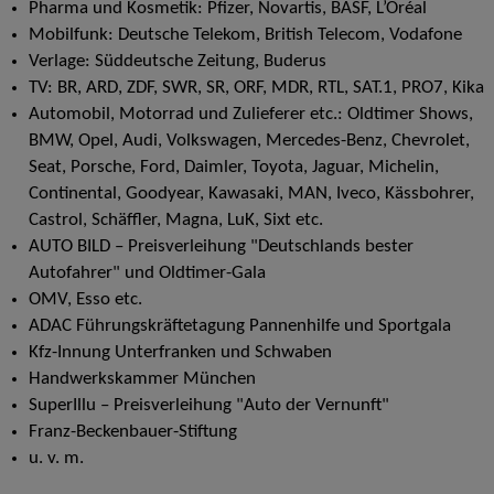
Pharma und Kosmetik: Pfizer, Novartis, BASF, L’Oréal
Mobilfunk: Deutsche Telekom, British Telecom, Vodafone
Verlage: Süddeutsche Zeitung, Buderus
TV: BR, ARD, ZDF, SWR, SR, ORF, MDR, RTL, SAT.1, PRO7, Kika
Automobil, Motorrad und Zulieferer etc.: Oldtimer Shows,
BMW, Opel, Audi, Volkswagen, Mercedes-Benz, Chevrolet,
Seat, Porsche, Ford, Daimler, Toyota, Jaguar, Michelin,
Continental, Goodyear, Kawasaki, MAN, Iveco, Kässbohrer,
Castrol, Schäffler, Magna, LuK, Sixt etc.
AUTO BILD – Preisverleihung "Deutschlands bester
Autofahrer" und Oldtimer-Gala
OMV, Esso etc.
ADAC Führungskräftetagung Pannenhilfe und Sportgala
Kfz-Innung Unterfranken und Schwaben
Handwerkskammer München
SuperIllu – Preisverleihung "Auto der Vernunft"
Franz-Beckenbauer-Stiftung
u. v. m.