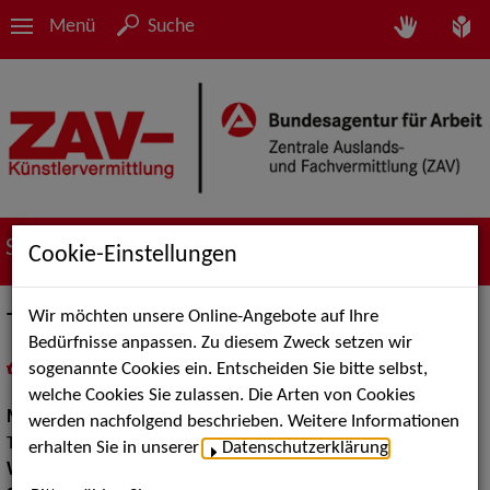
Menü
Suche
Suche nach Künstler*innen
Cookie-Einstellungen
Wir möchten unsere Online-Angebote auf Ihre
Toni Bartl Showconcept
Bedürfnisse anpassen. Zu diesem Zweck setzen wir
sogenannte Cookies ein. Entscheiden Sie bitte selbst,
in
Meine Merkliste
legen
als PDF speichern
welche Cookies Sie zulassen. Die Arten von Cookies
Musik:
Volksmusik und Intern. Folklore, Pop, Rock &
werden nachfolgend beschrieben. Weitere Informationen
Tanzmusik
erhalten Sie in unserer
Datenschutzerklärung
.
Walk Acts Animation:
Doppelgänger, Walk Acts