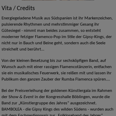
Vita / Credits
Energiegeladene Musik aus Südspanien ist ihr Markenzeichen,
pulsierende Rhythmen und mehrstimmiger Gesang ihr
Gütesiegel - nimmt man beides zusammen, so entsteht
moderner fetziger Flamenco-Pop im Stile der Gipsy-Kings, der
nicht nur in Bauch und Beine geht, sondern auch die Seele
streichelt und berührt...
Von der kleinen Besetzung bis zur sechsköpfigen Band, auf
Wunsch auch mit einer rassigen Flamencotänzerin, entfachen
sie ein musikalisches Feuerwerk, sie reißen mit und lassen ihr
Publikum den ganzen Zauber der Rumba Flamenca spüren....
Bei der Preisverleihung der goldenen Künstlergala im Rahmen
der S
how & Event
in der Kongresshalle Böblingen, wurde die
Band zur „Künstlergruppe des Jahres“ ausgezeichnet.
BAMBOLEA - die Gipsy Kings des wilden Südens - wurden auch
mit dem
Fachmedienpreis
zur „Folkloreband des Jahres“