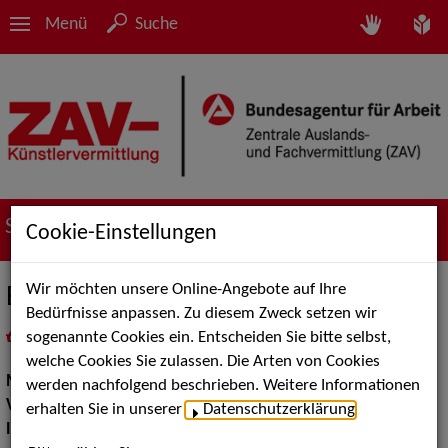
Menü
Suche
Suche nach Künstler*innen
Cookie-Einstellungen
Wir möchten unsere Online-Angebote auf Ihre
Bambolea
Bedürfnisse anpassen. Zu diesem Zweck setzen wir
sogenannte Cookies ein. Entscheiden Sie bitte selbst,
in
Meine Merkliste
legen
als PDF speichern
welche Cookies Sie zulassen. Die Arten von Cookies
Musik:
Volksmusik und Intern. Folklore
werden nachfolgend beschrieben. Weitere Informationen
Volksmusik Internationale Folklore:
Sonstige, Spanien
erhalten Sie in unserer
Datenschutzerklärung
.
Instrument:
Gitarre