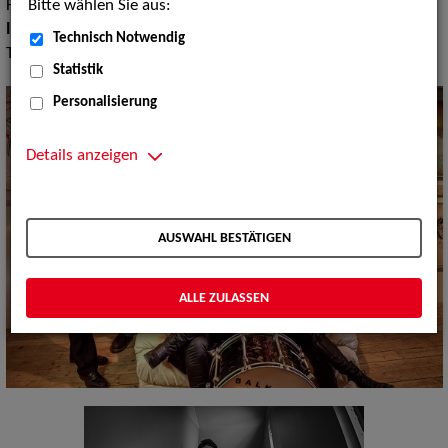
Bitte wählen Sie aus:
Folklore, Ungarn
Instrument:
Akkordeon, Gitarre, Schlaginstrumente,
Technisch Notwendig
Trompete, Tuba, Saxofon
Statistik
Personalisierung
Details anzeigen
AUSWAHL BESTÄTIGEN
ALLE ZULASSEN