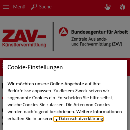
Menü
Suche
Suche nach Künstler*innen
Cookie-Einstellungen
Wir möchten unsere Online-Angebote auf Ihre
Balkanauten
Bedürfnisse anpassen. Zu diesem Zweck setzen wir
sogenannte Cookies ein. Entscheiden Sie bitte selbst,
in
Meine Merkliste
legen
als PDF speichern
welche Cookies Sie zulassen. Die Arten von Cookies
Pop Rock Tanzmusik:
Balladen Songs, Big Bands Tanzmusik,
werden nachfolgend beschrieben. Weitere Informationen
Ethno Pop, Mobile Bands
erhalten Sie in unserer
Datenschutzerklärung
.
Volksmusik Internationale Folklore:
Gypsy Music, Sonstige