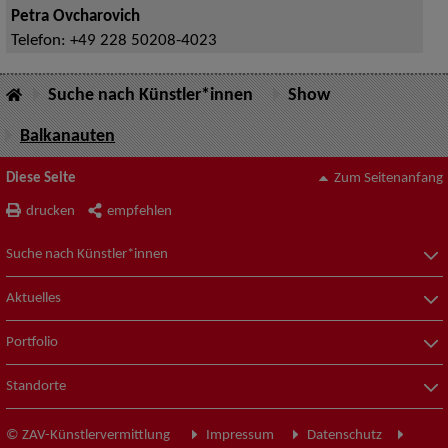
Petra Ovcharovich
Telefon:
+49 228 50208-4023
Suche nach Künstler*innen
Show
Balkanauten
Diese Seite
Zum Seitenanfang
drucken
empfehlen
Suche nach Künstler*innen
Aktuelles
Portfolio
Standorte
© ZAV-Künstlervermittlung
Impressum
Datenschutz