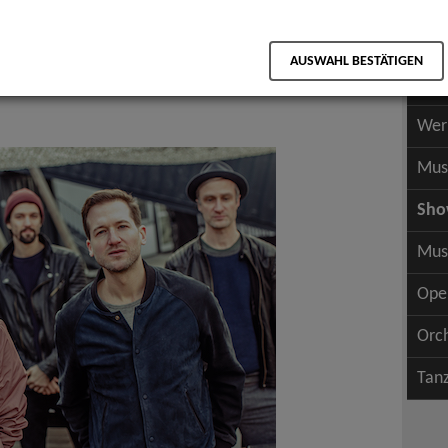
Scha
als PDF speichern
Scha
AUSWAHL BESTÄTIGEN
Wer
Top 40
Wer
Mus
Sh
Mus
Ope
Orc
Tan