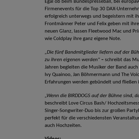
Egal ob beim Bundespresseball, bei europ
Firmenevents für die Top 30 DAX-Unternehm
erfolgreich unterwegs und begeistern mit ih
Frontmänner Peter und Felix geben mit ihr
neuen Glanz, lassen Fleetwood Mac und Pri
wie Coldplay ihre ganz eigene Note.
„Die fünf Bandmitglieder liefern auf der B
zu ihren eigenen werden"
–
schreibt das M
Jahren begleiten die Musiker der Band auch 
Ivy Quainoo, Jan Böhmermann und The Voic
Erfahrungen werden gebündelt und fließen 
„Wenn die BIRDDOGS auf der Bühne sind, da
beschreibt Love Circus Bash/ Hochzeitsmes
Singer-Songwriter-Duo bis zur großen Party
perfekt für die verschiedensten Veranstalt
auch Hochzeiten.