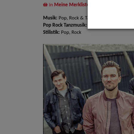
in
Meine Merkliste
legen
Musik:
Pop, Rock & Tanzmusik
Pop Rock Tanzmusik:
Mobile Bands, Rock, 
Stilistik:
Pop, Rock