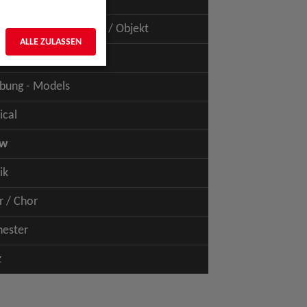
uspiel - Film / TV
uspiel - Figur / Puppe / Objekt
ALLE ZULASSEN
bung - Talents
bung - Models
ical
ow
ik
r / Chor
hester
z