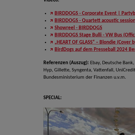
Videos:
BIRDDOGS - Corporate Event | Partyb
BIRDDOGS - Quartett acoustic sessio
Showreel - BIRDDOGS
BIRDDOGS Stage Bulli - VW Bus (Offic
„HEART OF GLASS“ – Blondie (Cover by
BirdDogs auf dem Presseball 2024 Ber
Referenzen (Auszug):
Ebay, Deutsche Bank,
Hyp, Gillette, Syngenta, Vattenfall, UniCr
Bundesministerium der Finanzen u.v.m.
SPECIAL: