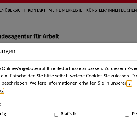
TENÜBERSICHT
KONTAKT
MEINE MERKLISTE | KÜNSTLER*INNEN BUCHEN
lungen
Online-Angebote auf Ihre Bedürfnisse anpassen. Zu diesem Zwec
nach Künstler*innen
Über uns
Aktuelles
Termi
in. Entscheiden Sie bitte selbst, welche Cookies Sie zulassen. D
beschrieben. Weitere Informationen erhalten Sie in unserer
ng
.
nnen
:
ME
dig
Statistik
Pe
Scha