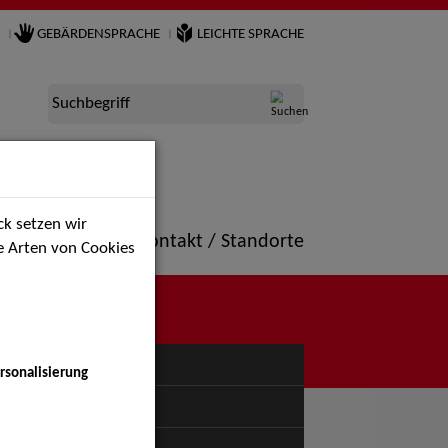
GEBÄRDENSPRACHE
LEICHTE SPRACHE
Suchbegriff
k setzen wir
ne
Portfolio
Kontakt / Standorte
ie Arten von Cookies
NÜ
rsonalisierung
uspiel - Bühne