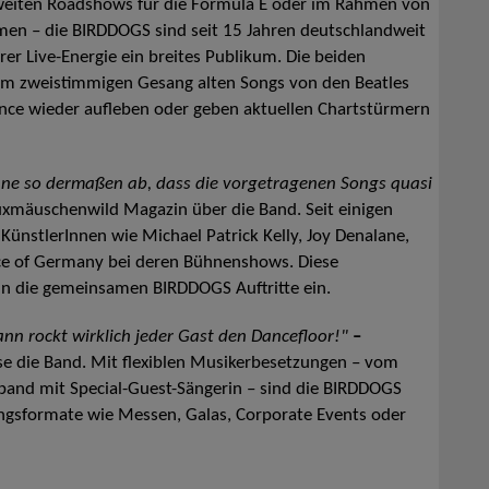
aweiten Roadshows für die Formula E oder im Rahmen von
en – die BIRDDOGS sind seit 15 Jahren deutschlandweit
rer Live-Energie ein breites Publikum. Die beiden
em zweistimmigen Gesang alten Songs von den Beatles
nce wieder aufleben oder geben aktuellen Chartstürmern
ühne so dermaßen ab, dass die vorgetragenen Songs quasi
uxmäuschenwild Magazin über die Band.
Seit einigen
KünstlerInnen wie Michael Patrick Kelly, Joy Denalane,
e of Germany bei deren Bühnenshows. Diese
in die gemeinsamen BIRDDOGS Auftritte ein.
nn rockt wirklich jeder Gast den Dancefloor!"
–
se die Band. Mit flexiblen Musikerbesetzungen – vom
band mit Special-Guest-Sängerin – sind die BIRDDOGS
ungsformate wie Messen, Galas, Corporate Events oder