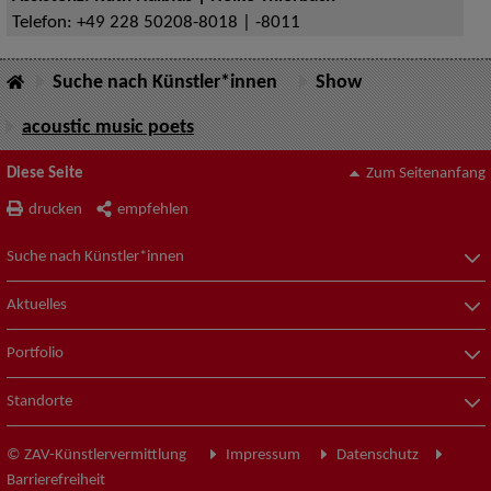
Telefon:
+49 228 50208-8018 | -8011
Suche nach Künstler*innen
Show
acoustic music poets
Diese Seite
Zum Seitenanfang
drucken
empfehlen
Suche nach Künstler*innen
Aktuelles
Portfolio
Standorte
© ZAV-Künstlervermittlung
Impressum
Datenschutz
Barrierefreiheit