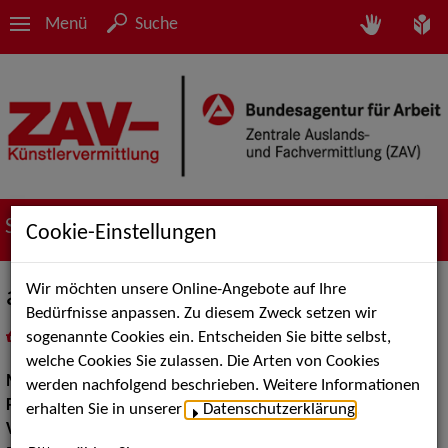
Menü
Suche
Suche nach Künstler*innen
Cookie-Einstellungen
Wir möchten unsere Online-Angebote auf Ihre
acoustic music poets
Bedürfnisse anpassen. Zu diesem Zweck setzen wir
sogenannte Cookies ein. Entscheiden Sie bitte selbst,
in
Meine Merkliste
legen
als PDF speichern
welche Cookies Sie zulassen. Die Arten von Cookies
Musik:
Pop, Rock & Tanzmusik
werden nachfolgend beschrieben. Weitere Informationen
Pop Rock Tanzmusik:
Latin Tanzbands, Blues und Boogie
erhalten Sie in unserer
Datenschutzerklärung
.
Volksmusik Internationale Folklore:
Gypsy Music, Mobile