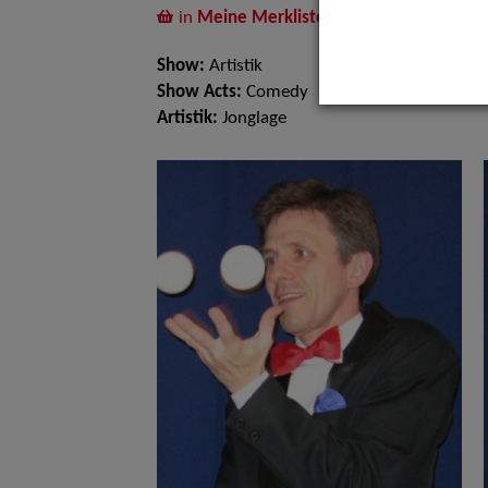
in
Meine Merkliste
legen
Show:
Artistik
Show Acts:
Comedy
Artistik:
Jonglage