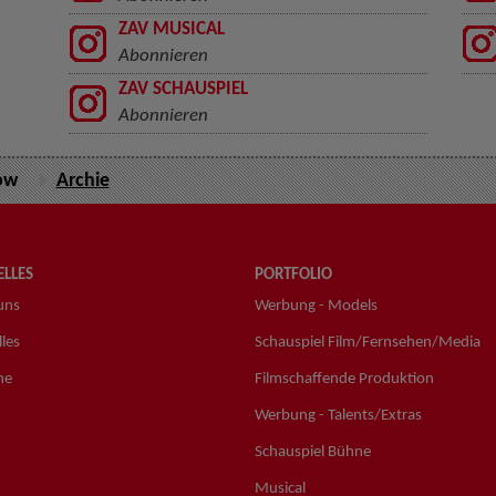
ZAV MUSICAL
Abonnieren
ZAV SCHAUSPIEL
Abonnieren
ow
Archie
LLES
PORTFOLIO
uns
Werbung - Models
les
Schauspiel Film/Fernsehen/Media
ne
Filmschaffende Produktion
Werbung - Talents/Extras
Schauspiel Bühne
Musical