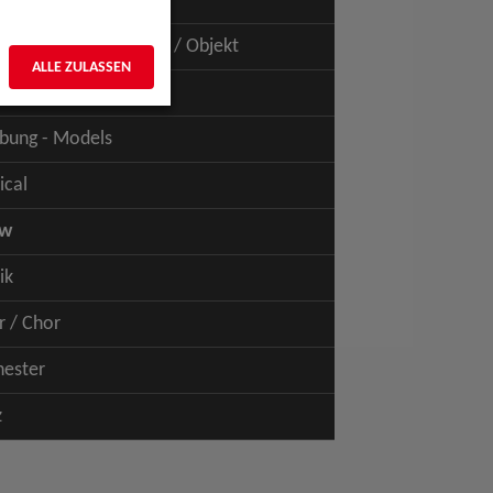
uspiel - Film / TV
uspiel - Figur / Puppe / Objekt
ALLE ZULASSEN
bung - Talents
bung - Models
ical
ow
ik
r / Chor
hester
z