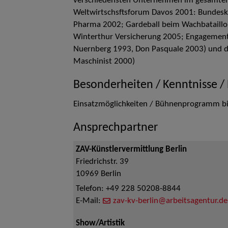
verschiedensten Unternehmen im gesamten
Weltwirtschsftsforum Davos 2001: Bundeska
Pharma 2002; Gardeball beim Wachbataillon
Winterthur Versicherung 2005; Engagements
Nuernberg 1993, Don Pasquale 2003) und 
Maschinist 2000)
Besonderheiten / Kenntnisse /
Einsatzmöglichkeiten / Bühnenprogramm b
Ansprechpartner
ZAV-Künstlervermittlung Berlin
Friedrichstr. 39
10969
Berlin
Telefon:
+49 228 50208-8844
E-Mail:
zav-kv-berlin@arbeitsagentur.de
Show/Artistik