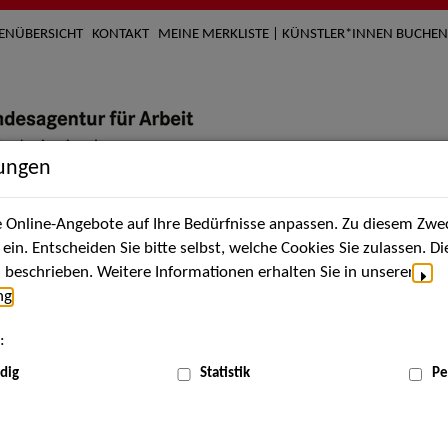
TENÜBERSICHT
KONTAKT
MEINE MERKLISTE | KÜNSTLER*INNEN BUCHEN
lungen
Online-Angebote auf Ihre Bedürfnisse anpassen. Zu diesem Zwec
nach Künstler*innen
Über uns
Aktuelles
Termi
in. Entscheiden Sie bitte selbst, welche Cookies Sie zulassen. D
beschrieben. Weitere Informationen erhalten Sie in unserer
ng
.
nnen
:
ME
dig
Statistik
Pe
Scha