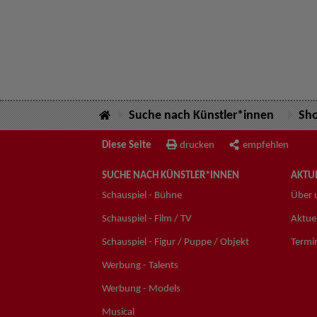
Suche nach Künstler*innen
Sh
Diese Seite
drucken
empfehlen
SUCHE NACH KÜNSTLER*INNEN
AKTUE
Schauspiel - Bühne
Über 
Schauspiel - Film / TV
Aktuel
Schauspiel - Figur / Puppe / Objekt
Termi
Werbung - Talents
Werbung - Models
Musical