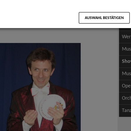
Scha
als PDF speichern
Scha
AUSWAHL BESTÄTIGEN
Wer
Wer
Mus
Sh
Mus
Ope
Orc
Tan