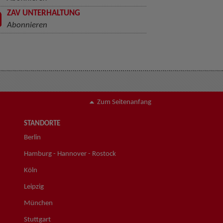
ZAV UNTERHALTUNG
Abonnieren
Zum Seitenanfang
STANDORTE
Berlin
Hamburg - Hannover - Rostock
Köln
Leipzig
München
Stuttgart