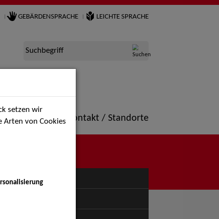
GEBÄRDENSPRACHE
LEICHTE SPRACHE
Suchbegriff
k setzen wir
ne
Portfolio
Kontakt / Standorte
ie Arten von Cookies
NÜ
rsonalisierung
uspiel - Bühne