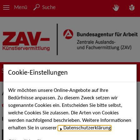
Menü
Suche
Suche nach Künstler*innen
Cookie-Einstellungen
Wir möchten unsere Online-Angebote auf Ihre
Arash Kazemi
Bedürfnisse anpassen. Zu diesem Zweck setzen wir
sogenannte Cookies ein. Entscheiden Sie bitte selbst,
in
Meine Merkliste
legen
als PDF speichern
welche Cookies Sie zulassen. Die Arten von Cookies
Instrument:
Gitarre
werden nachfolgend beschrieben. Weitere Informationen
erhalten Sie in unserer
Datenschutzerklärung
.