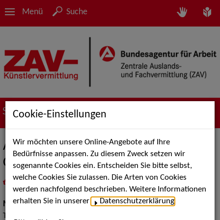
Menü
Suche
Suche nach Künstler*innen
Cookie-Einstellungen
Wir möchten unsere Online-Angebote auf Ihre
Aquarelas do Brasil – Brazil
Bedürfnisse anpassen. Zu diesem Zweck setzen wir
Connection – Banda Brasil
sogenannte Cookies ein. Entscheiden Sie bitte selbst,
welche Cookies Sie zulassen. Die Arten von Cookies
in
Meine Merkliste
legen
als PDF speichern
werden nachfolgend beschrieben. Weitere Informationen
erhalten Sie in unserer
Datenschutzerklärung
.
Musik:
Volksmusik und Intern. Folklore, Pop, Rock &
Tanzmusik