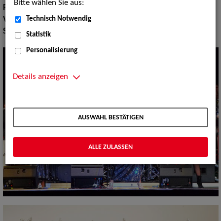
Bitte wählen Sie aus:
Pop Rock Tanzmusik:
Latin Tanzbands
Technisch Notwendig
Volksmusik Internationale Folklore:
Mexiko, Sonstige Folklore
Show Acts:
Tanz
Statistik
Personalisierung
Details anzeigen
AUSWAHL BESTÄTIGEN
ALLE ZULASSEN