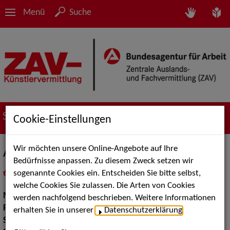
Menü
Suche
Suche nach Künstler*innen
Cookie-Einstellungen
Wir möchten unsere Online-Angebote auf Ihre
Anna-Carina Woitschack
Bedürfnisse anpassen. Zu diesem Zweck setzen wir
sogenannte Cookies ein. Entscheiden Sie bitte selbst,
in
Meine Merkliste
legen
als PDF speichern
welche Cookies Sie zulassen. Die Arten von Cookies
Musik:
Pop, Rock & Tanzmusik
werden nachfolgend beschrieben. Weitere Informationen
Pop Rock Tanzmusik:
Deutscher Pop Rock Schlager
erhalten Sie in unserer
Datenschutzerklärung
.
Show:
Moderation, Musik Shows