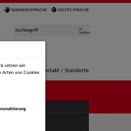
GEBÄRDENSPRACHE
LEICHTE SPRACHE
Suchbegriff
k setzen wir
ne
Portfolio
Kontakt / Standorte
ie Arten von Cookies
NÜ
rsonalisierung
uspiel - Bühne