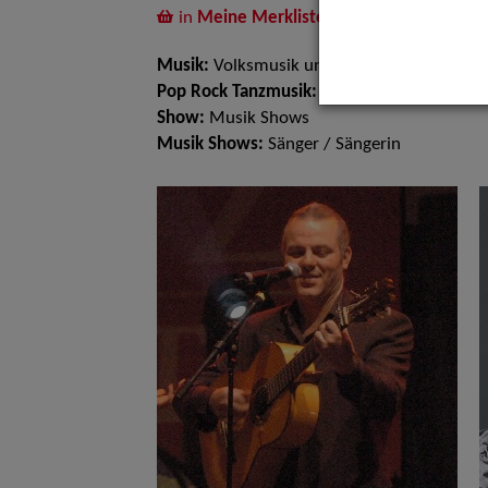
in
Meine Merkliste
legen
Musik:
Volksmusik und Intern. Folklore
Pop Rock Tanzmusik:
Latin Tanzbands
Show:
Musik Shows
Musik Shows:
Sänger / Sängerin