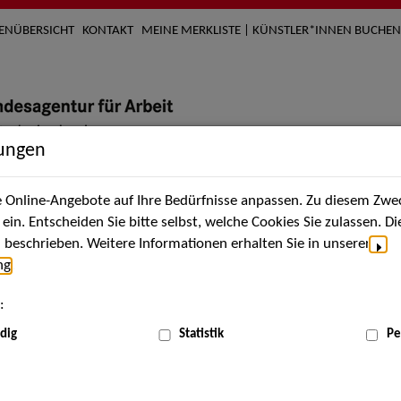
TENÜBERSICHT
KONTAKT
MEINE MERKLISTE | KÜNSTLER*INNEN BUCHEN
lungen
Online-Angebote auf Ihre Bedürfnisse anpassen. Zu diesem Zwec
nach Künstler*innen
Über uns
Aktuelles
Termi
in. Entscheiden Sie bitte selbst, welche Cookies Sie zulassen. D
beschrieben. Weitere Informationen erhalten Sie in unserer
ng
.
nnen
:
ME
dig
Statistik
Pe
Scha