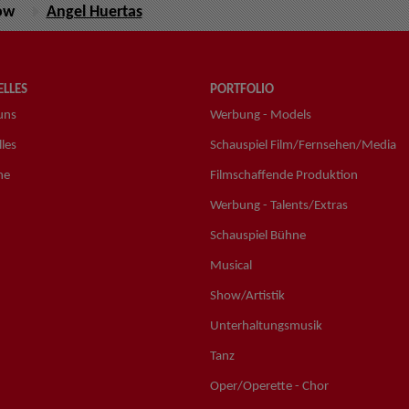
ow
Angel Huertas
LLES
PORTFOLIO
uns
Werbung - Models
les
Schauspiel Film/Fernsehen/Media
ne
Filmschaffende Produktion
Werbung - Talents/Extras
Schauspiel Bühne
Musical
Show/Artistik
Unterhaltungsmusik
Tanz
Oper/Operette - Chor