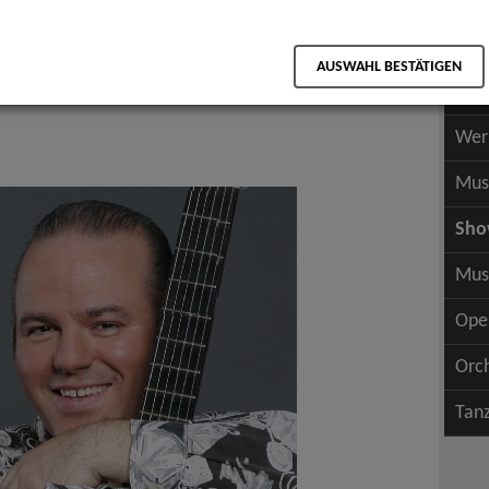
Scha
als PDF speichern
Scha
AUSWAHL BESTÄTIGEN
Wer
Wer
Mus
Sh
Mus
Ope
Orc
Tan