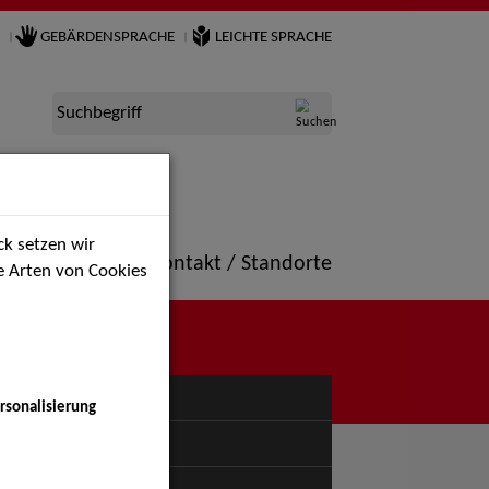
GEBÄRDENSPRACHE
LEICHTE SPRACHE
Suchbegriff
k setzen wir
ne
Portfolio
Kontakt / Standorte
ie Arten von Cookies
NÜ
rsonalisierung
uspiel - Bühne