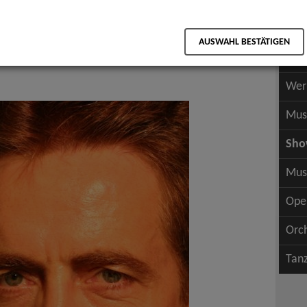
Scha
als PDF speichern
Scha
AUSWAHL BESTÄTIGEN
Wer
Wer
Mus
Sh
Mus
Ope
Orc
Tan