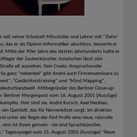
s seit seiner Schulzeit Mitschüler und Lehrer mit "Ziehn´
, das er als Diplom-Informatiker abschloss, besserte er
f. Mitte der 90er Jahre des letzten Jahrhunderts hatte er
ilager der Zauberkünstler. Inzwischen lässt sein
Straße alt aussehen. Sein Credo: Anspruchsvolle
 So ganz "nebenbei" gibt André auch Firmenseminare zu
ent", "Gedächtnistraining" und "Mind Mapping".
n deutschlandweit -Mitbegründer des Berliner Close-up-
ub: Berliner Morgenpost vom 16. August 2005 (Auszüge)
kampfes. Hier sind sie. André Kursch, Axel Hecklau,
ein Quintett, das für Nervenkitzel sorgt. Im direkten
unter der Regie der fünf Profis eine neue, reizvolle
 eins ist ihnen gemein - sie sind Sprachkünstler,
l." Tagesspiegel vom 15. August 2005 (Auszüge) "Neue