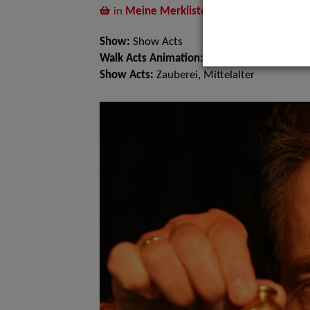
in
Meine Merkliste
legen
Show:
Show Acts
Walk Acts Animation:
Tischzauberei
Show Acts:
Zauberei, Mittelalter