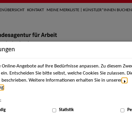
TENÜBERSICHT
KONTAKT
MEINE MERKLISTE | KÜNSTLER*INNEN BUCHEN
lungen
Online-Angebote auf Ihre Bedürfnisse anpassen. Zu diesem Zwec
nach Künstler*innen
Über uns
Aktuelles
Termi
in. Entscheiden Sie bitte selbst, welche Cookies Sie zulassen. D
beschrieben. Weitere Informationen erhalten Sie in unserer
ng
.
nnen
:
ME
dig
Statistik
Pe
Scha
agique