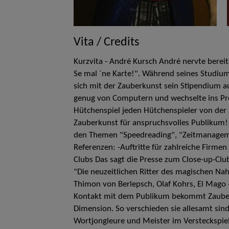
Vita / Credits
Kurzvita - André Kursch André nervte bereit
Se mal ´ne Karte!". Während seines Studiums
sich mit der Zauberkunst sein Stipendium au
genug von Computern und wechselte ins Prof
Hütchenspiel jeden Hütchenspieler von der 
Zauberkunst für anspruchsvolles Publikum!
den Themen "Speedreading", "Zeitmanagem
Referenzen: -Auftritte für zahlreiche Firme
Clubs Das sagt die Presse zum Close-up-Cl
"Die neuzeitlichen Ritter des magischen Nah
Thimon von Berlepsch, Olaf Kohrs, El Mago - 
Kontakt mit dem Publikum bekommt Zauberei 
Dimension. So verschieden sie allesamt sind,
Wortjongleure und Meister im Versteckspie