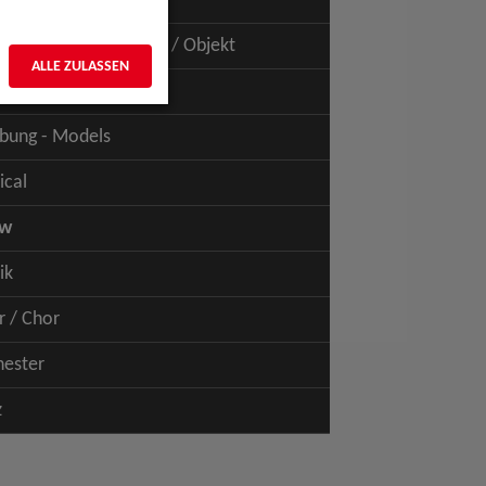
uspiel - Film / TV
uspiel - Figur / Puppe / Objekt
ALLE ZULASSEN
bung - Talents
bung - Models
ical
ow
ik
r / Chor
hester
z