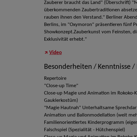
Zauberer braucht das Land" (Überschrift) "Mi
überkommenden Zaubertraditionen absetzen"
rauben ihnen den Verstand." Berliner Abend
Berlins, im "Oxymoron" präsentieren fünf Pr
Showkonzept.Zauberkunst vom Feinsten, die
Exklusivität erhebt."
Video
Besonderheiten / Kenntnisse /
Repertoire
"Close-up Time"
Close-up Magie und Animation im Rokoko-K
Gauklerkostüm)
"Magie Hautnah" Unterhaltsame Sprechdarb
Animation und Ballonmodellation (weit meh
Familienorientiertes Kinderprogramm (eige
Falschspiel (Spezialität - Hütchenspiel)