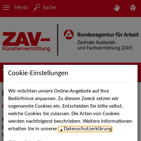
Menü
Suche
Suche nach Künstler*innen
Cookie-Einstellungen
Wir möchten unsere Online-Angebote auf Ihre
Lia Andes - Singer/Songwriter
Bedürfnisse anpassen. Zu diesem Zweck setzen wir
sogenannte Cookies ein. Entscheiden Sie bitte selbst,
in
Meine Merkliste
legen
als PDF speichern
welche Cookies Sie zulassen. Die Arten von Cookies
Musik:
Jazz
werden nachfolgend beschrieben. Weitere Informationen
Pop Rock Tanzmusik:
Alleinunterhalter, Soul
erhalten Sie in unserer
Datenschutzerklärung
.
Instrument:
Gitarre, Klavier