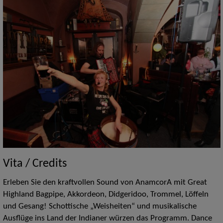
Vita / Credits
Erleben Sie den kraftvollen Sound von AnamcorA mit Great
Highland Bagpipe, Akkordeon, Didgeridoo, Trommel, Löffeln
und Gesang! Schottische „Weisheiten“ und musikalische
Ausflüge ins Land der Indianer würzen das Programm. Dance