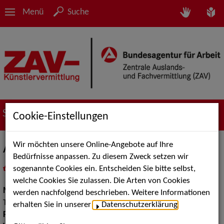
Menü
Suche
Suche nach Künstler*innen
Cookie-Einstellungen
Wir möchten unsere Online-Angebote auf Ihre
AnamcorA
Bedürfnisse anpassen. Zu diesem Zweck setzen wir
sogenannte Cookies ein. Entscheiden Sie bitte selbst,
in
Meine Merkliste
legen
als PDF speichern
welche Cookies Sie zulassen. Die Arten von Cookies
Musik:
Volksmusik und Intern. Folklore, Pop, Rock &
werden nachfolgend beschrieben. Weitere Informationen
Tanzmusik
erhalten Sie in unserer
Datenschutzerklärung
.
Pop Rock Tanzmusik:
Ethno Pop