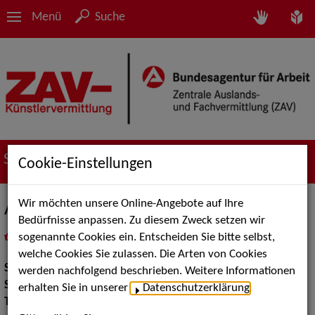
Menü
Suche
Suche nach Künstler*innen
Cookie-Einstellungen
Wir möchten unsere Online-Angebote auf Ihre
Amouna
Bedürfnisse anpassen. Zu diesem Zweck setzen wir
sogenannte Cookies ein. Entscheiden Sie bitte selbst,
in
Meine Merkliste
legen
als PDF speichern
welche Cookies Sie zulassen. Die Arten von Cookies
Show:
Musik Shows
werden nachfolgend beschrieben. Weitere Informationen
Show Acts:
Tanz
erhalten Sie in unserer
Datenschutzerklärung
.
Tanz:
Bauchtanz