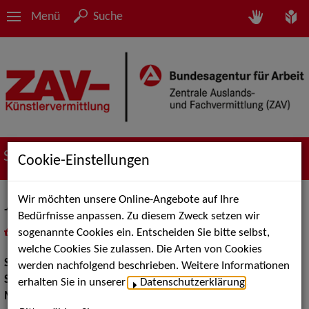
Menü
Suche
Suche nach Künstler*innen
Cookie-Einstellungen
Wir möchten unsere Online-Angebote auf Ihre
Julia Alsheimer
Bedürfnisse anpassen. Zu diesem Zweck setzen wir
sogenannte Cookies ein. Entscheiden Sie bitte selbst,
in
Meine Merkliste
legen
als PDF speichern
welche Cookies Sie zulassen. Die Arten von Cookies
Show:
Moderation
werden nachfolgend beschrieben. Weitere Informationen
Show Acts:
Comedy
erhalten Sie in unserer
Datenschutzerklärung
.
Moderation:
Moderator / Moderatorin