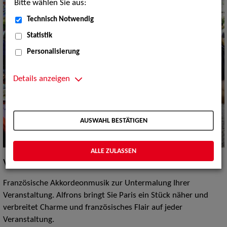
Bitte wählen Sie aus:
Technisch Notwendig
Statistik
Personalisierung
Details anzeigen
AUSWAHL BESTÄTIGEN
ALLE ZULASSEN
Vita / Credits
Französische Akkordeonmusik zur Untermalung Ihrer
Veranstaltung. Alfrons bringt Sie Paris ein Stück näher und
verbreitet Charme und französisches Flair auf jeder
Veranstaltung.