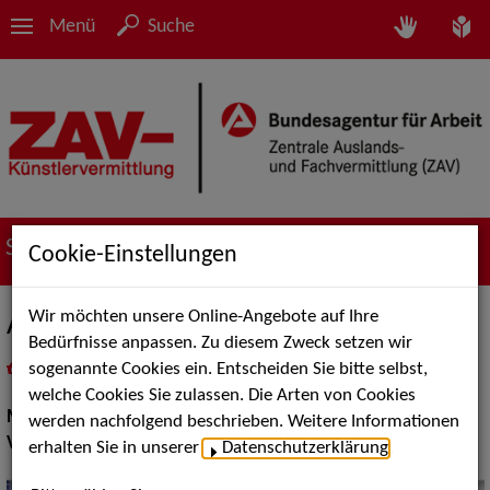
Menü
Suche
Suche nach Künstler*innen
Cookie-Einstellungen
Wir möchten unsere Online-Angebote auf Ihre
Alfrons
Bedürfnisse anpassen. Zu diesem Zweck setzen wir
sogenannte Cookies ein. Entscheiden Sie bitte selbst,
in
Meine Merkliste
legen
als PDF speichern
welche Cookies Sie zulassen. Die Arten von Cookies
Musik:
Volksmusik und Intern. Folklore
werden nachfolgend beschrieben. Weitere Informationen
Volksmusik Internationale Folklore:
Frankreich
erhalten Sie in unserer
Datenschutzerklärung
.